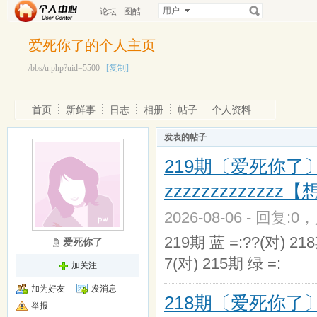
用户
论坛
图酷
爱死你了的个人主页
/bbs/u.php?uid=5500
[复制]
首页
新鲜事
日志
相册
帖子
个人资料
发表的帖子
219期〔爱死你了〕zz
zzzzzzzzzzz
2026-08-06 - 回复:0
219期 蓝 =:??(对) 21
爱死你了
7(对) 215期 绿 =:
加关注
加为好友
发消息
218期〔爱死你了〕zz
举报