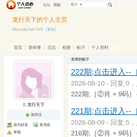
用户
论坛
图酷
龙行天下的个人主页
/bbs/u.php?uid=5470
[复制]
首页
新鲜事
日志
相册
帖子
个人资料
发表的帖子
222期;点击进入-
2026-08-10 - 回复:0
222期;［②肖 + 9码］♂蛇
龙行天下
221期;点击进入-
加关注
2026-08-09 - 回复:5
加为好友
发消息
216期;［②肖 + 9码］♂虎
举报