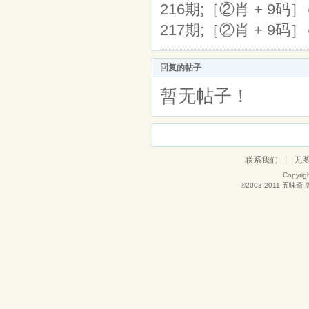
216期;［②肖 + 9码］♂虎
217期;［②肖 + 9码
回复的帖子
暂无帖子！
联系我们
|
无
Copyrig
©2003-2011
五味斋
版