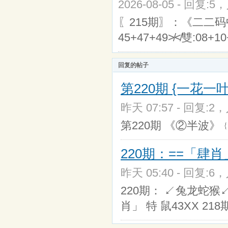
2026-08-05 - 回复:5
〖215期〗：《二二码中》
45+47+49≯≮雙:08+10
回复的帖子
第220期 {一花一
昨天 07:57 - 回复:2，
第220期 《②半波》
220期：==「肆肖」
昨天 05:40 - 回复:6，
220期： ↙兔龙蛇猴↙
肖」 特 鼠43XX 2