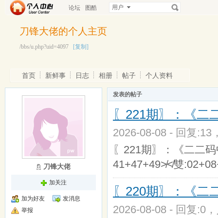
用户
论坛
图酷
刀锋大佬的个人主页
/bbs/u.php?uid=4097
[复制]
首页
新鲜事
日志
相册
帖子
个人资料
发表的帖子
〖221期〗：《
2026-08-08 - 回复:1
〖221期〗：《二二码中》
41+47+49≯≮雙:02+08
刀锋大佬
加关注
〖220期〗：《
加为好友
发消息
2026-08-08 - 回复:0
举报