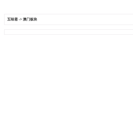
五味斋
->
澳门板块