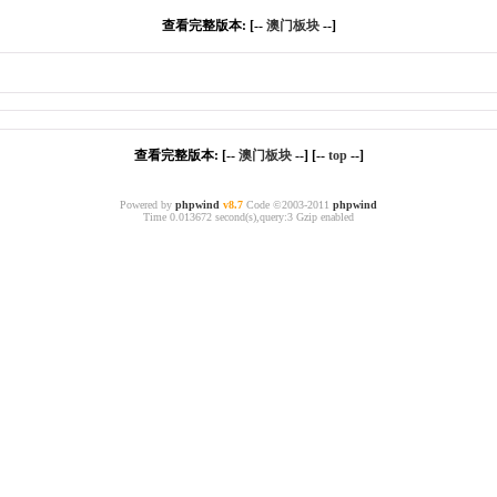
查看完整版本: [--
澳门板块
--]
查看完整版本: [--
澳门板块
--] [--
top
--]
Powered by
phpwind
v8.7
Code ©2003-2011
phpwind
Time 0.013672 second(s),query:3 Gzip enabled