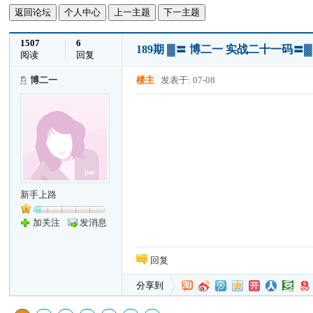
返回论坛
个人中心
上一主题
下一主题
1507
6
189期 ▓〓 博二一 实战二十一码〓
阅读
回复
博二一
楼主
发表于: 07-08
新手上路
加关注
发消息
回复
分享到