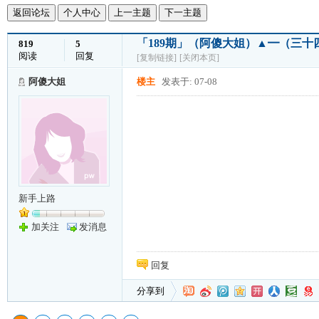
返回论坛
个人中心
上一主题
下一主题
「189期」（阿傻大姐）▲━（三十
819
5
阅读
回复
[复制链接]
[关闭本页]
阿傻大姐
楼主
发表于: 07-08
新手上路
加关注
发消息
回复
分享到