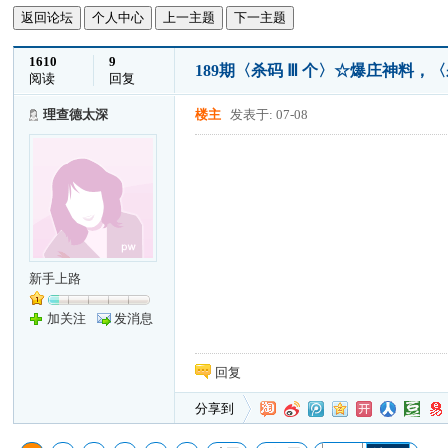
返回论坛
个人中心
上一主题
下一主题
1610
9
189期〈杀码 Ⅲ 个〉☆爆庄神料，
阅读
回复
理查德太深
楼主
发表于: 07-08
新手上路
加关注
发消息
回复
分享到