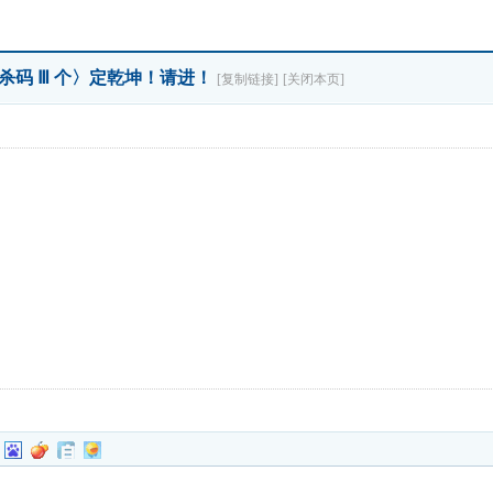
〈杀码 Ⅲ 个〉定乾坤！请进！
[复制链接]
[关闭本页]