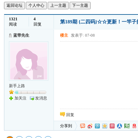
返回论坛
个人中心
上一主题
下一主题
1321
4
第189期 {二四码}☆☆更新！一
阅读
回复
蓝带先生
楼主
发表于: 07-08
新手上路
加关注
发消息
回复
分享到