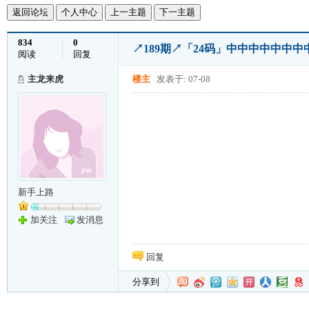
返回论坛
个人中心
上一主题
下一主题
834
0
↗189期↗「24码」中中中中中中
阅读
回复
主龙来虎
楼主
发表于: 07-08
新手上路
加关注
发消息
回复
分享到