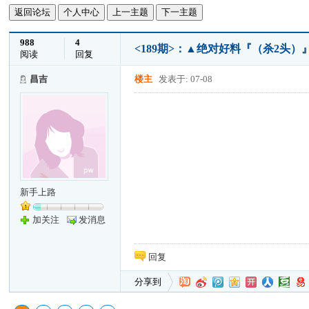
返回论坛
个人中心
上一主题
下一主题
988
4
<189期>：▲绝对好料『（杀2头
阅读
回复
昌吉
楼主
发表于: 07-08
新手上路
加关注
发消息
回复
分享到