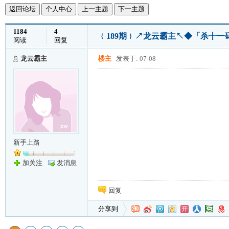
返回论坛
个人中心
上一主题
下一主题
1184
4
﹛189期﹜↗龙云霸主↖◆「杀十一码
阅读
回复
龙云霸主
楼主
发表于: 07-08
新手上路
加关注
发消息
回复
分享到