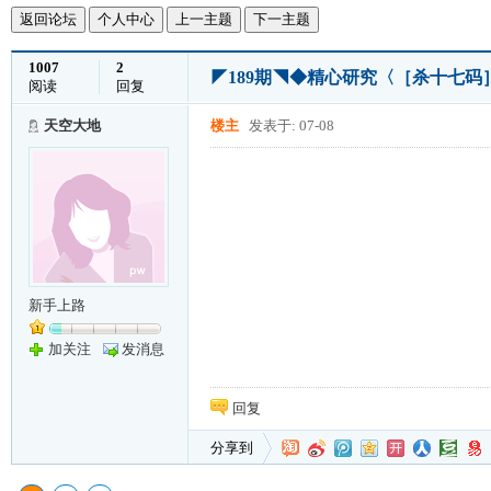
返回论坛
个人中心
上一主题
下一主题
1007
2
◤189期◥◆精心研究〈［杀十七
阅读
回复
天空大地
楼主
发表于: 07-08
新手上路
加关注
发消息
回复
分享到