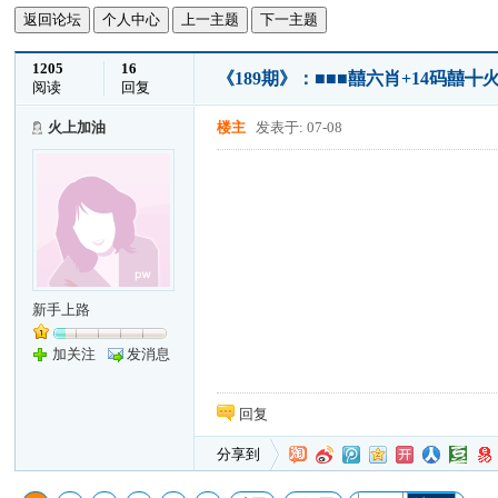
返回论坛
个人中心
上一主题
下一主题
1205
16
《189期》：■■■囍六肖+14码囍
阅读
回复
火上加油
楼主
发表于: 07-08
新手上路
加关注
发消息
回复
分享到