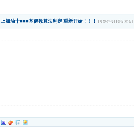
╋火上加油╋■■■基偶数算法判定 重新开始！！！
[复制链接]
[关闭本页]