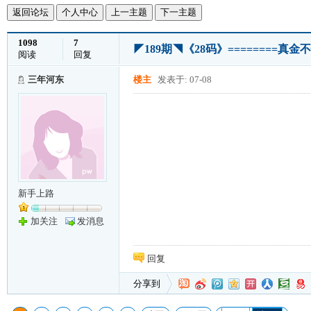
返回论坛
个人中心
上一主题
下一主题
1098
7
◤189期◥《28码》========
阅读
回复
三年河东
楼主
发表于: 07-08
新手上路
加关注
发消息
回复
分享到