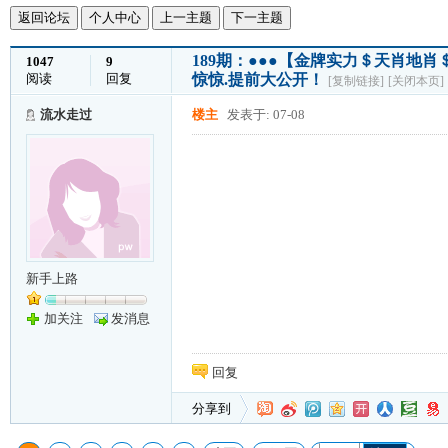
返回论坛
个人中心
上一主题
下一主题
189期：●●●【金牌实力＄天肖地
1047
9
阅读
回复
惊惊.提前大公开！
[复制链接]
[关闭本页]
流水走过
楼主
发表于: 07-08
新手上路
加关注
发消息
回复
分享到