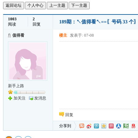
返回论坛
个人中心
上一主题
下一主题
1003
2
189期：↖值得看↖==〖号码 33
阅读
回复
值得看
楼主
发表于: 07-08
新手上路
加关注
发消息
回复
分享到