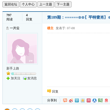
返回论坛
个人中心
上一主题
下一主题
797
4
第189期：======⊙⊙〖平特壹肖〗
阅读
回复
一片云
楼主
发表于: 07-08
新手上路
加关注
发消息
回复
分享到