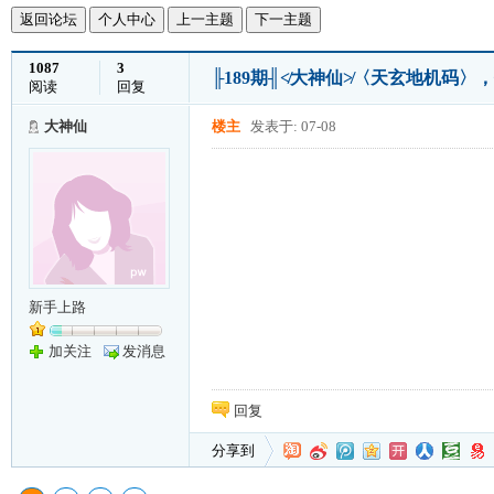
返回论坛
个人中心
上一主题
下一主题
1087
3
╟189期╢≮大神仙≯〈天玄地机码
阅读
回复
大神仙
楼主
发表于: 07-08
新手上路
加关注
发消息
回复
分享到