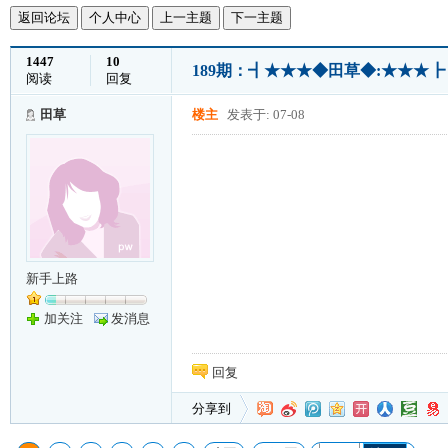
返回论坛
个人中心
上一主题
下一主题
1447
10
189期：┫★★★◆田草◆:★★★
阅读
回复
田草
楼主
发表于: 07-08
新手上路
加关注
发消息
回复
分享到