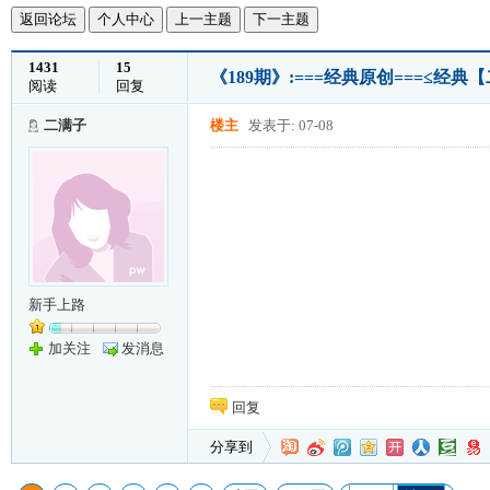
返回论坛
个人中心
上一主题
下一主题
1431
15
《189期》:===经典原创===≤经典
阅读
回复
二满子
楼主
发表于: 07-08
新手上路
加关注
发消息
回复
分享到