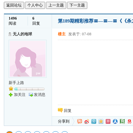
返回论坛
个人中心
上一主题
下一主题
1496
6
第189期精彩推荐〓—〓—〓《《
阅读
回复
无人的地球
楼主
发表于: 07-08
新手上路
加关注
发消息
回复
分享到