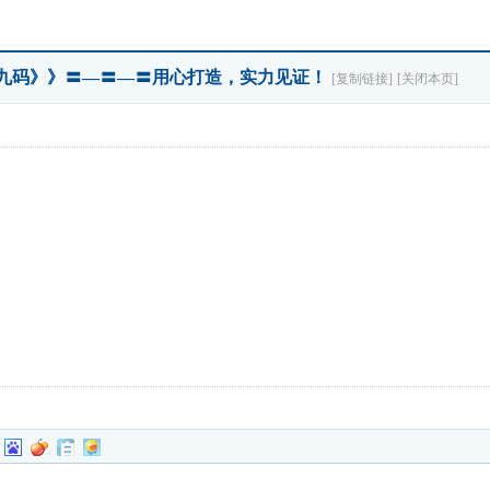
杀九码》》〓—〓—〓用心打造，实力见证！
[复制链接]
[关闭本页]