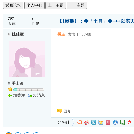
返回论坛
个人中心
上一主题
下一主题
797
3
【189期】：◆「七肖」◆+++以实
阅读
回复
陈佳濠
楼主
发表于: 07-08
新手上路
加关注
发消息
回复
分享到