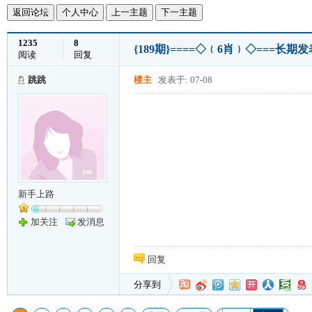
返回论坛
个人中心
上一主题
下一主题
1235
8
{189期}====◇﹛6肖﹜◇===长
阅读
回复
跳跳
楼主
发表于: 07-08
新手上路
加关注
发消息
回复
分享到