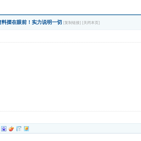
]~~资料摆在眼前！实力说明一切
[复制链接]
[关闭本页]