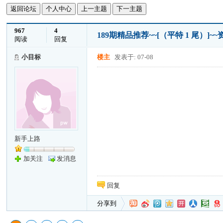
返回论坛
个人中心
上一主题
下一主题
967
4
189期精品推荐~~[（平特 1 尾）
阅读
回复
小目标
楼主
发表于: 07-08
新手上路
加关注
发消息
回复
分享到