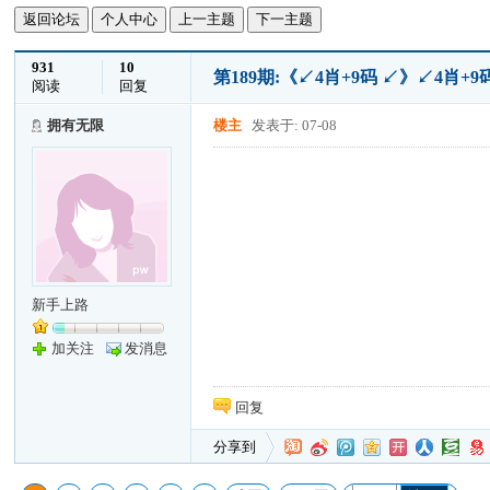
返回论坛
个人中心
上一主题
下一主题
931
10
第189期:《↙4肖+9码 ↙》↙4肖
阅读
回复
拥有无限
楼主
发表于: 07-08
新手上路
加关注
发消息
回复
分享到