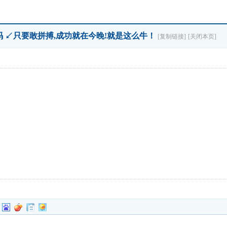
+9码 ↙只要敢拼搏,成功就在今晚!就是这么牛！
[复制链接]
[关闭本页]