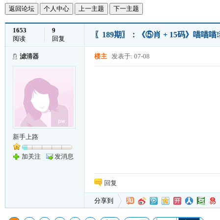
返回论坛
个人中心
上一主题
下一主题
1653
9
〖189期〗：《⑤肖 + 15码》喵喵
阅读
回复
滤清器
楼主
发表于: 07-08
新手上路
加关注
发消息
回复
分享到