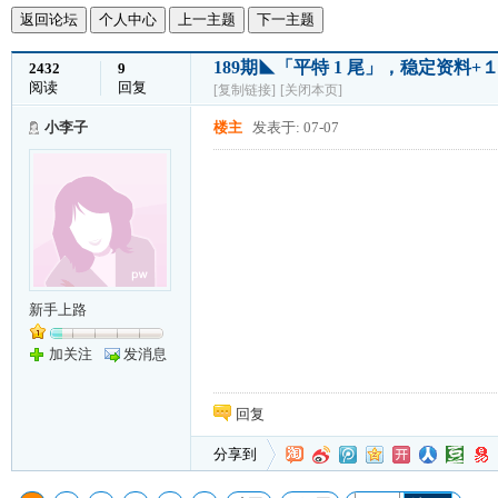
返回论坛
个人中心
上一主题
下一主题
189期◣「平特 1 尾」，稳定资料
2432
9
阅读
回复
[复制链接]
[关闭本页]
小李子
楼主
发表于: 07-07
新手上路
加关注
发消息
回复
分享到