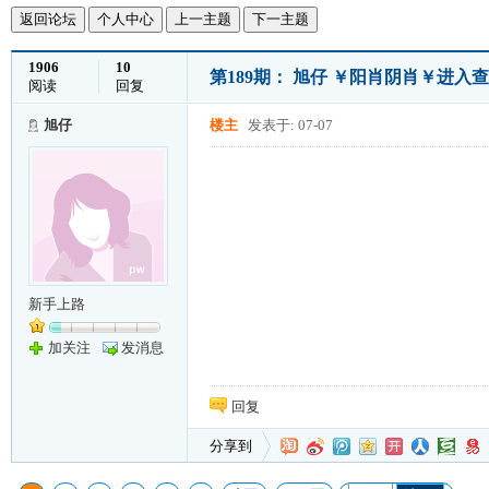
返回论坛
个人中心
上一主题
下一主题
1906
10
第189期： 旭仔 ￥阳肖阴肖￥进入
阅读
回复
旭仔
楼主
发表于: 07-07
新手上路
加关注
发消息
回复
分享到