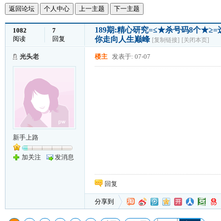
返回论坛
个人中心
上一主题
下一主题
189期:精心研究=≤★杀号码8个★
1082
7
阅读
回复
你走向人生巅峰
[复制链接]
[关闭本页]
光头老
楼主
发表于: 07-07
新手上路
加关注
发消息
回复
分享到