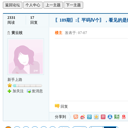
返回论坛
个人中心
上一主题
下一主题
2331
17
〖189期〗:〖平码Ⅳ个〗，看见的
阅读
回复
黄云枝
楼主
发表于: 07-07
新手上路
加关注
发消息
回复
分享到