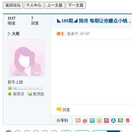
返回论坛
个人中心
上一主题
下一主题
1137
7
◣189期◢ 陆肖 每期让你赚点小
阅读
回复
大尾
楼主
发表于: 07-07
新手上路
加关注
发消息
回复
分享到