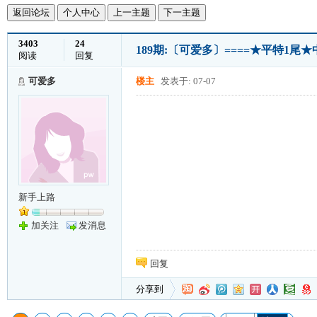
返回论坛
个人中心
上一主题
下一主题
3403
24
189期:〔可爱多〕====★平特1尾★
阅读
回复
可爱多
楼主
发表于: 07-07
新手上路
加关注
发消息
回复
分享到