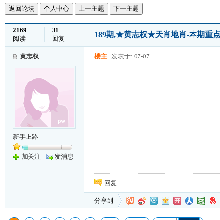
返回论坛
个人中心
上一主题
下一主题
2169
31
189期,★黄志权★天肖地肖-本期
阅读
回复
黄志权
楼主
发表于: 07-07
新手上路
加关注
发消息
回复
分享到