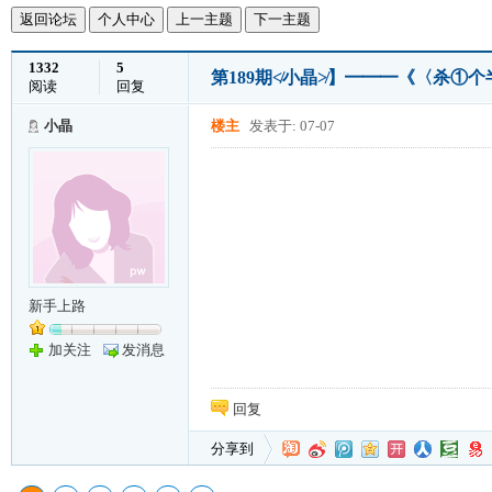
返回论坛
个人中心
上一主题
下一主题
1332
5
第189期≮小晶≯】━━━《〈杀①
阅读
回复
小晶
楼主
发表于: 07-07
新手上路
加关注
发消息
回复
分享到